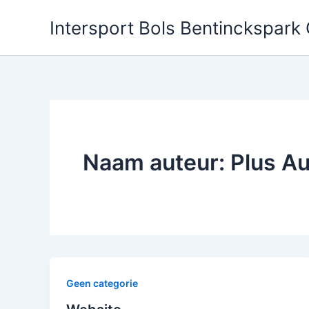
Ga
Intersport Bols Bentinckspark
naar
de
inhoud
Naam auteur: Plus A
Geen categorie