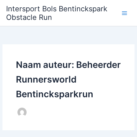
Ga
Intersport Bols Bentinckspark
naar
Obstacle Run
de
inhoud
Naam auteur: Beheerder
Runnersworld
Bentincksparkrun